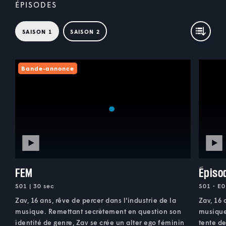
ÉPISODES
SAISON 1
SAISON 2
Bande-annonce
FEM
Épiso
S01 | 30 sec
S01 • E0
Zav, 16 ans, rêve de percer dans l'industrie de la
Zav, 16 
musique. Remettant secrètement en question son
musique 
identité de genre, Zav se crée un alter ego féminin
tente d