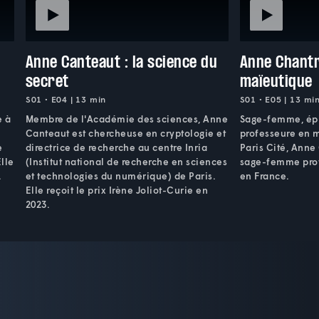
Anne Canteaut : la science du
Anne Chantry
secret
maïeutique
S01 • E04 | 13 min
S01 • E05 | 13 mi
e à
Membre de l'Académie des sciences, Anne
Sage-femme, épi
Canteaut est chercheuse en cryptologie et
professeure en m
e
directrice de recherche au centre Inria
Paris Cité, Anne
lle
(Institut national de recherche en sciences
sage-femme prof
.
et technologies du numérique) de Paris.
en France.
Elle reçoit le prix Irène Joliot-Curie en
2023.