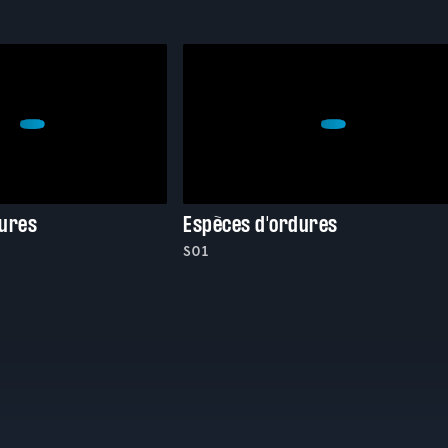
dures
Espèces d'ordures
S01