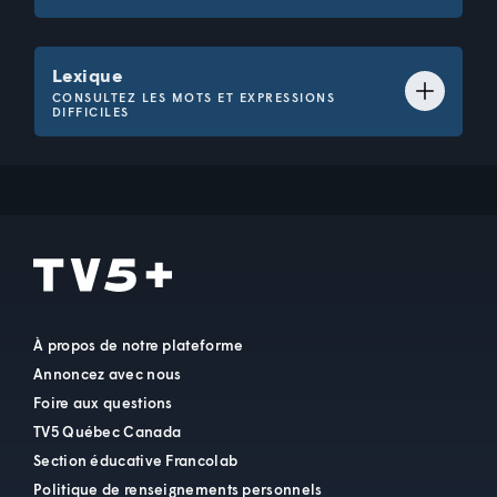
Lexique
CONSULTEZ LES MOTS ET EXPRESSIONS
DIFFICILES
améliorer
AMÉLIORER
v.
Rendre plus agréable, rendre meilleur.
ANGLE
À propos de notre plateforme
BONIFIER
Annoncez avec nous
Foire aux questions
ENGAGEMENT
TV5 Québec Canada
Section éducative Francolab
ENJOLIVER
Politique de renseignements personnels