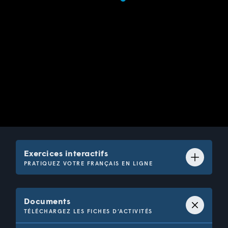
DÉVELOPPER SES COMPÉTENCES EN FRANÇAIS
16-18 ANS
1 vidéo
L'animateur Marc-André Carignan s'intéresse à ce qui
rend les gens heureux. Il découvre ce qui a une incidence
directe sur le bien-être, la qualité de vie et ultimement le
bonheur des citoyens.
DISPONIBLE JUSQU’AU 30 DÉCEMBRE 2026
Exercices interactifs
PRATIQUEZ VOTRE FRANÇAIS EN LIGNE
Question 1 de 17 : Compréhension
orale
Documents
TÉLÉCHARGEZ LES FICHES D’ACTIVITÉS
Visionne la vidéo et complète la phrase.