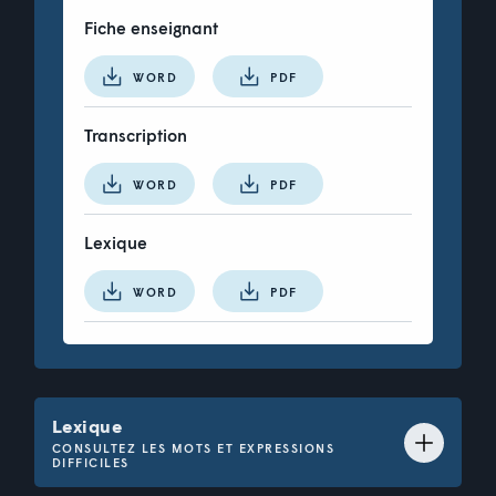
Fiche enseignant
un membre du personnel
supervisé par un mentor
WORD
PDF
un nouvel employé dans sa
période de probation
Transcription
WORD
PDF
quelqu’un qui travaille
temporairement pour
apprendre un nouveau
métier
Lexique
WORD
PDF
Vérifier
Lexique
CONSULTEZ LES MOTS ET EXPRESSIONS
DIFFICILES