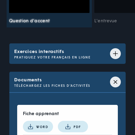
Question d'accent
L'entrevue
Exercices interactifs
PRATIQUEZ VOTRE FRANÇAIS EN LIGNE
Question 1 de 17 : Vocabulaire
Documents
Choisissez la bonne définition.
TÉLÉCHARGEZ LES FICHES D’ACTIVITÉS
Un stagiaire, c'est
_______________
.
Fiche apprenant
un nouvel employé en
WORD
PDF
formation