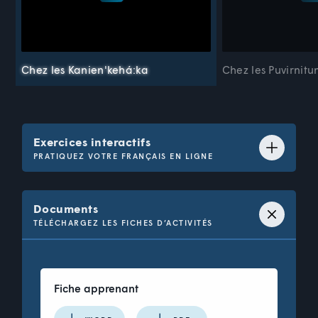
Chez les Kanien'kehá:ka
Chez les Puvirnitu
Exercices interactifs
PRATIQUEZ VOTRE FRANÇAIS EN LIGNE
Question 1 de 18 : Vocabulaire
Documents
Choisis la bonne définition pour chaque mot
ou expression.
TÉLÉCHARGEZ LES FICHES D’ACTIVITÉS
une pinède
Fiche apprenant