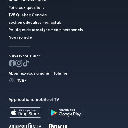
Annoncez avec nous
ÉRODER
Foire aux questions
TV5 Québec Canada
ÉTIRER
Section éducative Francolab
Politique de renseignements personnels
ÊTRE
MUNI
Nous joindre
DE
Suivez-nous sur :
HIBOU
INTERLOCUTEUR,
Abonnez-vous à notre infolettre :
INTERLOCUTRICE
TV5+
MISE
Applications mobile et TV
AU JEU
PINÈDE