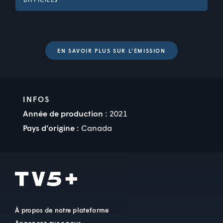
EN SAVOIR PLUS SUR L’ÉMISSION
au fil des années
AU FIL
loc.
DES
ANNÉES
Au cours des années, avec le temps qui
passe.
INFOS
CHAUVE-
Année de production :
2021
SOURIS
Pays d’origine :
Canada
CONFECTIONNER
CUIR
ÉPERVIER
À propos de notre plateforme