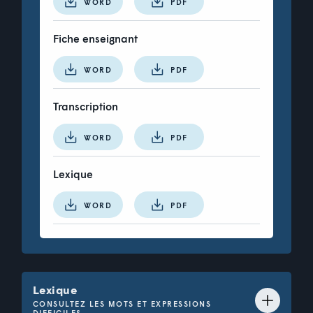
WORD
PDF
une forêt d’érables
Fiche enseignant
une forêt de pins
WORD
PDF
une plaine
Transcription
WORD
PDF
Vérifier
Lexique
WORD
PDF
Lexique
CONSULTEZ LES MOTS ET EXPRESSIONS
DIFFICILES