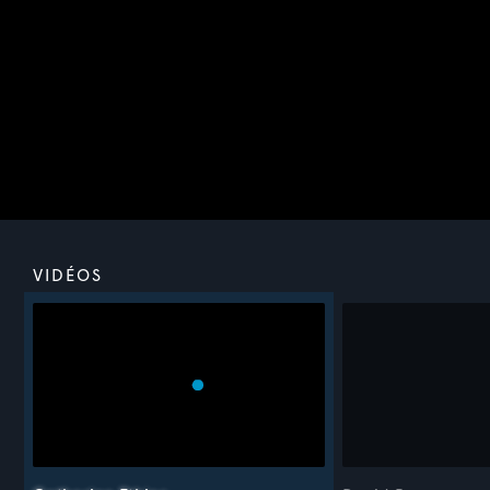
FAIRE PREUVE D’ESPRIT CRITIQUE
16-18 ANS
2 vidéos
Des tatoueurs et tatoueuses nous ouvrent la porte de leur
studio. Nous faisons connaissance avec leurs clients, qui
ont tous un lien particulier et intime avec le tatouage.
DISPONIBLE JUSQU’AU 31 AOÛT 2026
VIDÉOS