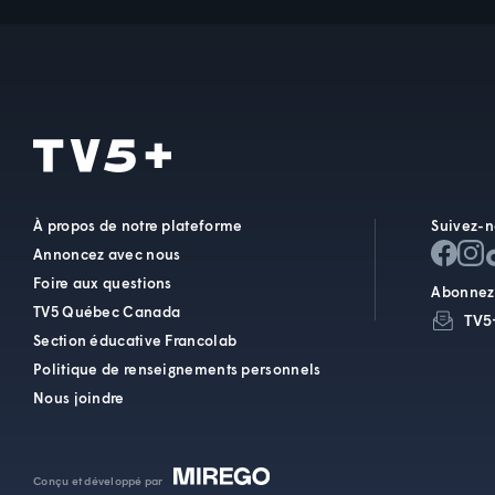
CELI
CHLORE
COUP DE CŒUR
DESSALER
À propos de notre plateforme
Suivez-n
DESSALINATEUR
Annoncez avec nous
Foire aux questions
Abonnez-
DODO-BOULOT
TV5 Québec Canada
TV5
Section éducative Francolab
EAU POTABLE
Politique de renseignements personnels
Nous joindre
EAUX GRISES
EAUX NOIRES
Conçu et développé par