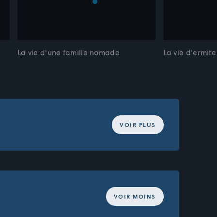
La vie d'une famille nomade
La vie d'ermit
VOIR PLUS
Passer
 besoin.
VOIR MOINS