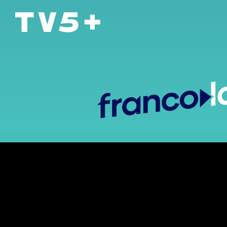
TV5+
La belle vie
DÉVELOPPER SES COMPÉTENCES EN
16-18 ANS