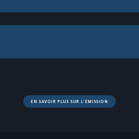
Vérifier
EN SAVOIR PLUS SUR L’ÉMISSION
algue
n. f.
Plante que l’on retrouve d