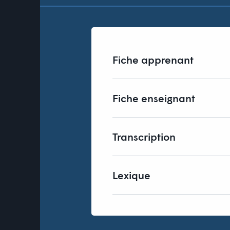
Ma mère travaille fo
à 9 h et finit sa journ
travaille
_____________
Fiche apprenant
Fiche enseignant
Transcription
Lexique