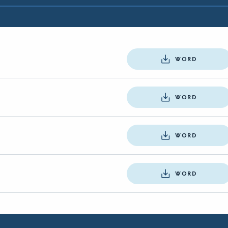
rt! Elle commence
le huit à quatr
ée à 17 h. Elle
__
.
WORD
à temps plein
WORD
WORD
WORD