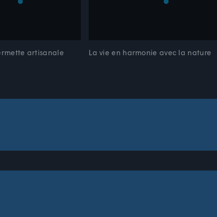
ermette artisanale
La vie en harmonie avec la nature
Question 1 de 15 : Vocabulaire
ète la phrase avec le bon terme. Utilise le lexique au