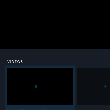
VIVRE EN FRANÇAIS AU QUOTIDIEN
ADULTES
8 vidéos
Maia est mexicaine. Yacine est algérien. Tous deux
viennent d'arriver à Montréal et se croisent sans cesse et
malgré eux dans différentes situations de leur nouvelle vie.
DISPONIBLE JUSQU’AU 31 JUILLET 2027
VIDÉOS