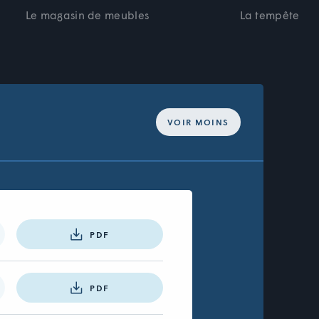
Le magasin de meubles
La tempête
VOIR MOINS
PDF
PDF