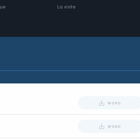
due
La visite
WORD
WORD