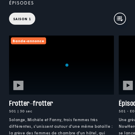
ÉPISODES
SAISON 1
Bande-annonce
Frotter-frotter
Épiso
S01 | 30 sec
S01 • E0
Solange, Michèle et Fanny, trois femmes très
Une grè
différentes, s'unissent autour d'une même bataille :
NowHere
la grève des femmes de chambre d'un hôtel, qui
se lance