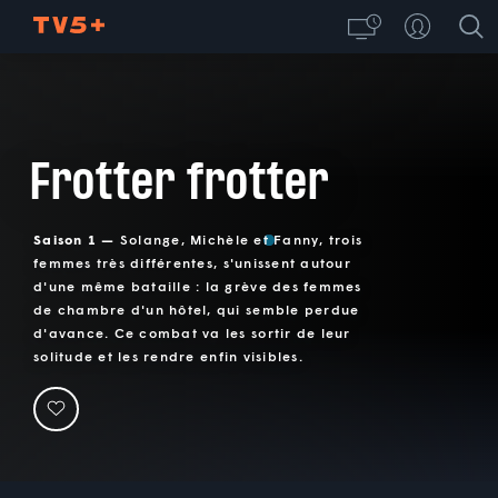
Frotter frotter
Saison 1 —
Solange, Michèle et Fanny, trois
femmes très différentes, s'unissent autour
d'une même bataille : la grève des femmes
de chambre d'un hôtel, qui semble perdue
d'avance. Ce combat va les sortir de leur
solitude et les rendre enfin visibles.