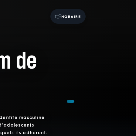
HORAIRE
lm de
identité masculine
d'adolescents
quels ils adhèrent.