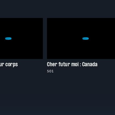
eur corps
Cher futur moi : Canada
S01