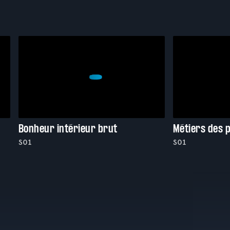
Bonheur intérieur brut
Métiers des 
S01
S01