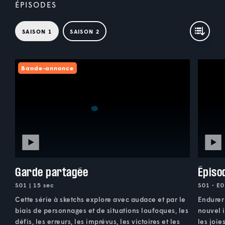
ÉPISODES
SAISON 1
SAISON 2
Bande-annonce
Garde partagée
Épiso
S01 | 15 sec
S01 • E0
Cette série à sketchs explore avec audace et par le
Endurer 
biais de personnages et de situations loufoques, les
nouvel 
défis, les erreurs, les imprévus, les victoires et les
les joie