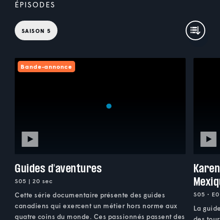
ÉPISODES
SAISON 5
Bande-annonce
Guides d'aventures
Karen
Mexiq
S05 | 20 sec
S05 • E0
Cette série documentaire présente des guides
canadiens qui exercent un métier hors norme aux
La guid
quatre coins du monde. Ces passionnés passent des
des tou