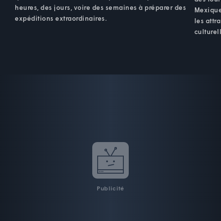
heures, des jours, voire des semaines à préparer des
Mexique.
expéditions extraordinaires.
les attr
culturel
Publicité