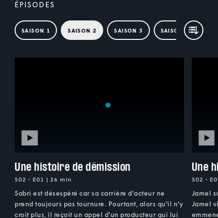
ÉPISODES
SAISON 1
SAISON 2
SAISON 3
SAISON 4
Une histoire de démission
Une h
S02 • E01 | 26 min
S02 • E0
Sabri est désespéré car sa carrière d'acteur ne
Jamel so
prend toujours pas tournure. Pourtant, alors qu'il n'y
Jamel vi
croit plus, il reçoit un appel d'un producteur qui lui
emmener 