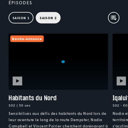
ÉPISODES
SAISON 1
SAISON 2
Bande-annonce
Habitants du Nord
Iqalui
S02 | 30 sec
S02 • E0
Sensibilisés aux défis des habitants du Nord lors de
Nadia et
leur aventure le long de la route Dempster, Nadia
territoi
Campbell et Vincent Poirier cherchent dorénavant à
s'accli