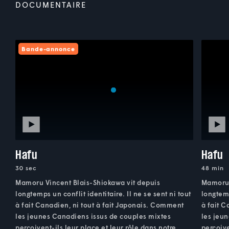
DOCUMENTAIRE
Bande-annonce
Hafu
Hafu
30 sec
48 min
Mamoru Vincent Blais-Shiokawa vit depuis
Mamoru 
longtemps un conflit identitaire. Il ne se sent ni tout
longtemp
à fait Canadien, ni tout à fait Japonais. Comment
à fait C
les jeunes Canadiens issus de couples mixtes
les jeu
perçoivent-ils leur place et leur rôle dans notre
perçoive