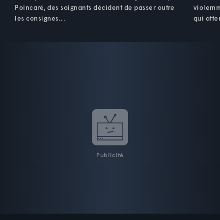
Poincaré, des soignants décident de passer outre
violemme
les consignes...
qui att
Publicité