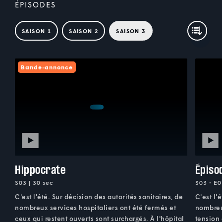
ÉPISODES
SAISON 1
SAISON 2
SAISON 3
Bande-annonce
Hippocrate
Épiso
S03 | 30 sec
S03 • E0
C'est l'été. Sur décision des autorités sanitaires, de
C'est l'
nombreux services hospitaliers ont été fermés et
nombreux
ceux qui restent ouverts sont surchargés. À l'hôpital
tension 