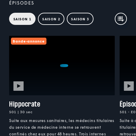
ÉPISODES
SAISON 1
SAISON 2
SAISON 3
Bande-annonce
Hippocrate
Épiso
S01 | 30 sec
S01 • E0
Suite aux mesures sanitaires, les médecins titulaires
Suite à 
du service de médecine interne se retrouvent
titulair
confinés chez eux pour 48 heures. Trois internes
retrouve