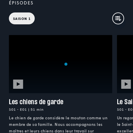
ÉPISODES
SAISON 1
Les chiens de garde
Le Sa
S01 • E01 | 51 min
S01 • E0
Le chien de garde considère le mouton comme un
Un regar
membre de sa famille. Nous accompagnons les
le Saint
maîtres et leurs chiens dans leur travail sur
excellen