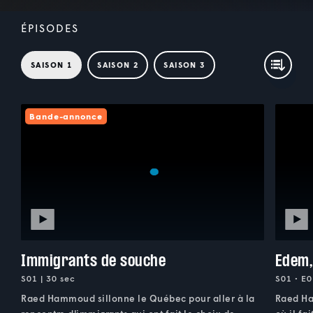
ÉPISODES
SAISON 1
SAISON 2
SAISON 3
Bande-annonce
Immigrants de souche
Edem,
S01 | 30 sec
S01 • E0
Raed Hammoud sillonne le Québec pour aller à la
Raed Ha