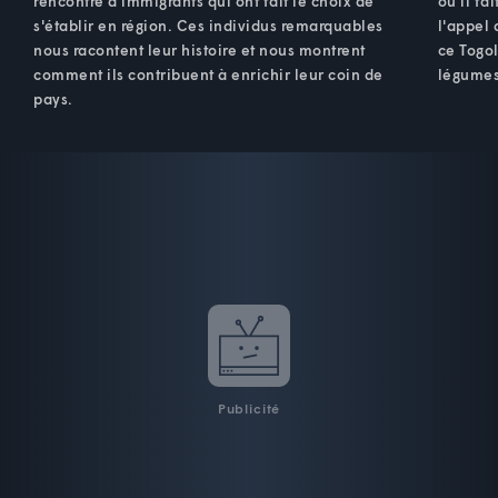
rencontre d'immigrants qui ont fait le choix de
où il fa
s'établir en région. Ces individus remarquables
l'appel 
nous racontent leur histoire et nous montrent
ce Togol
comment ils contribuent à enrichir leur coin de
légumes
pays.
Publicité