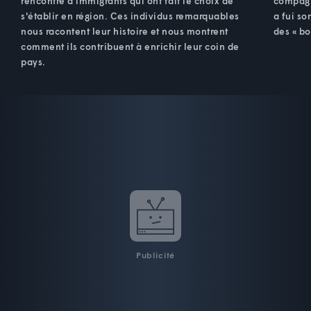
rencontre d'immigrants qui ont fait le choix de
compagn
s'établir en région. Ces individus remarquables
a fui so
nous racontent leur histoire et nous montrent
des « bo
comment ils contribuent à enrichir leur coin de
pays.
Publicité