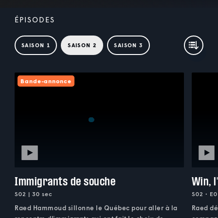
ÉPISODES
SAISON 1
SAISON 2
SAISON 3
Bande-annonce
Immigrants de souche
Win, l
S02 | 30 sec
S02 • E0
Raed Hammoud sillonne le Québec pour aller à la
Raed dé