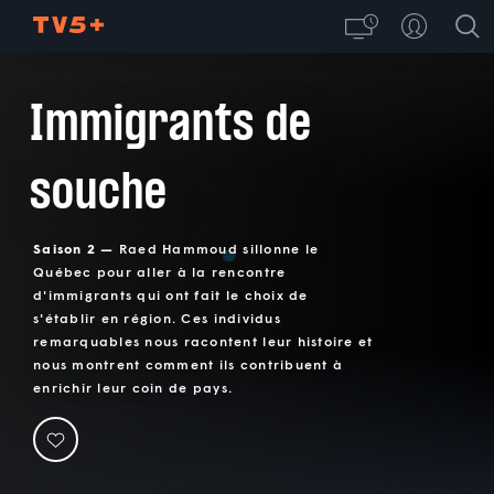
Immigrants de
souche
Saison 2 —
Raed Hammoud sillonne le
Québec pour aller à la rencontre
d'immigrants qui ont fait le choix de
s'établir en région. Ces individus
remarquables nous racontent leur histoire et
nous montrent comment ils contribuent à
enrichir leur coin de pays.