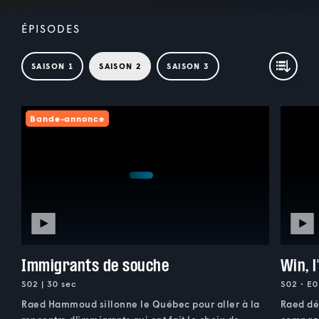
ÉPISODES
SAISON 1
SAISON 2
SAISON 3
Bande-annonce
Immigrants de souche
Win, l
S02 | 30 sec
S02 • E0
Raed Hammoud sillonne le Québec pour aller à la
Raed dé