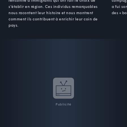
rencontre d'immigrants qui ont fait le choix de
compagn
s'établir en région. Ces individus remarquables
a fui so
nous racontent leur histoire et nous montrent
des « bo
comment ils contribuent à enrichir leur coin de
pays.
Publicité