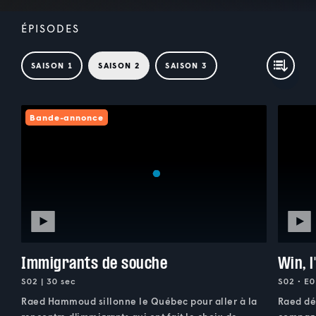
ÉPISODES
SAISON 1
SAISON 2
SAISON 3
Bande-annonce
Immigrants de souche
Win, l
S02 | 30 sec
S02 • E0
Raed Hammoud sillonne le Québec pour aller à la
Raed dé