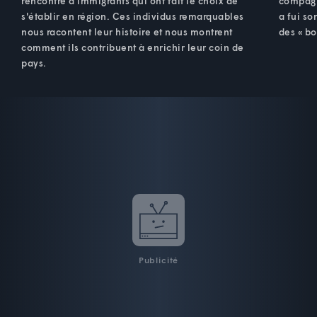
rencontre d'immigrants qui ont fait le choix de
compagn
s'établir en région. Ces individus remarquables
a fui so
nous racontent leur histoire et nous montrent
des « bo
comment ils contribuent à enrichir leur coin de
pays.
Publicité