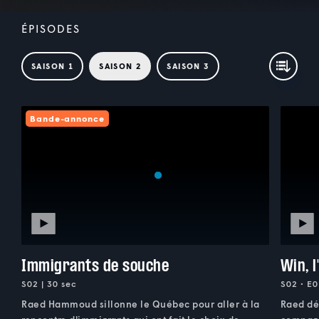
ÉPISODES
SAISON 1
SAISON 2
SAISON 3
Bande-annonce
Immigrants de souche
Win, l
S02 | 30 sec
S02 • E0
Raed Hammoud sillonne le Québec pour aller à la
Raed dé