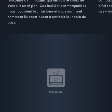
rencontre d'immigrants qui ont fait le choix de
compagn
s'établir en région. Ces individus remarquables
a fui so
nous racontent leur histoire et nous montrent
des « bo
comment ils contribuent à enrichir leur coin de
pays.
Publicité