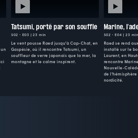
Tatsumi, porté par son souffle
Marine, l'ad
S02 • E03 | 23 min
S02 • E04 | 23 mi
Le vent pousse Raed jusqu'à Cap-Chat, en
Raed se rend aux
 un
Gaspésie, où il rencontre Tatsumi, un
installé sur le b
souffleur de verre japonais que la mer, la
Laurent, en Haut
ici
montagne et le calme inspirent.
rencontre Marine,
:
Nouvelle-Calédon
de l'hémisphère 
nordicité.