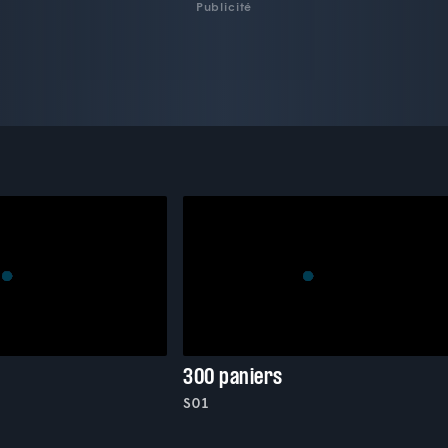
Publicité
300 paniers
S01