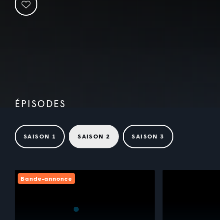
ÉPISODES
SAISON 1
SAISON 2
SAISON 3
Bande-annonce