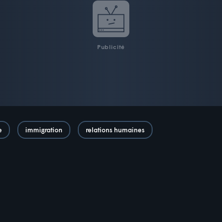
Publicité
e
immigration
relations humaines