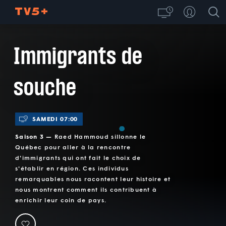
Immigrants de
souche
SAMEDI 07:00
Saison 3 —
Raed Hammoud sillonne le
Québec pour aller à la rencontre
d'immigrants qui ont fait le choix de
s'établir en région. Ces individus
remarquables nous racontent leur histoire et
nous montrent comment ils contribuent à
enrichir leur coin de pays.