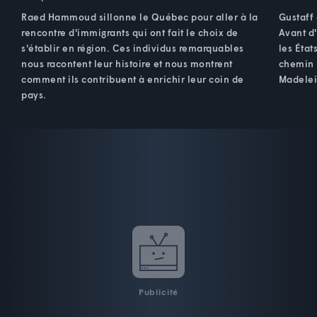
Raed Hammoud sillonne le Québec pour aller à la
Gustaff 
rencontre d'immigrants qui ont fait le choix de
Avant d'
s'établir en région. Ces individus remarquables
les État
nous racontent leur histoire et nous montrent
chemin R
comment ils contribuent à enrichir leur coin de
Madelein
pays.
Publicité