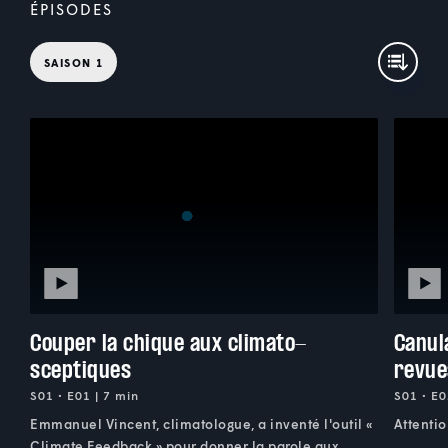
ÉPISODES
SAISON 1
Couper la chique aux climato-
Canul
sceptiques
revue
S01 • E01 | 7 min
S01 • E0
Emmanuel Vincent, climatologue, a inventé l'outil «
Attentio
Climate Feedback » pour donner la parole aux