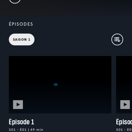
ÉPISODES
SAISON 1
Épisode 1
Épiso
S01 • E01 | 49 min
S01 • E0