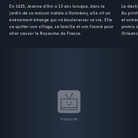
En 1425, Jeanne d'Arc a 13 ans lorsque, dans le
Le desti
jardin de sa maison natale à Domrémy, elle vit un
Au prin
événement étrange qui va bouleverser sa vie. Elle
et armée
va quitter son village, sa famille et son fiancé pour
promis d
aller sauver le Royaume de France.
Orléans,
Publicité