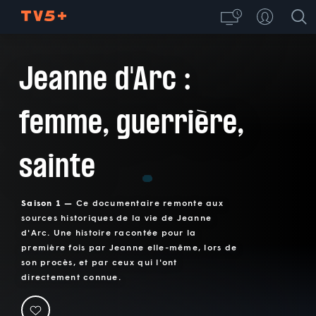
Jeanne d'Arc :
femme, guerrière,
sainte
Saison 1 —
Ce documentaire remonte aux
sources historiques de la vie de Jeanne
d'Arc. Une histoire racontée pour la
première fois par Jeanne elle-même, lors de
son procès, et par ceux qui l'ont
directement connue.