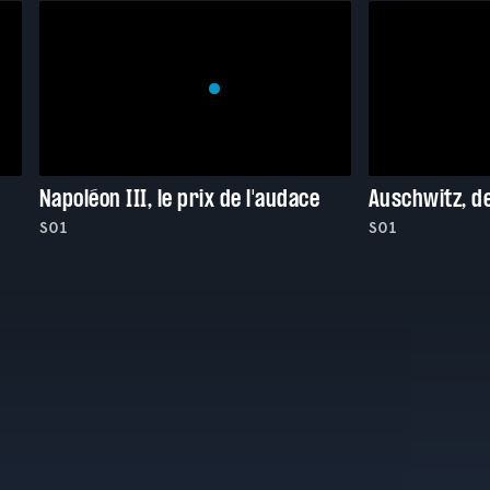
é
Napoléon III, le prix de l'audace
S01
S01