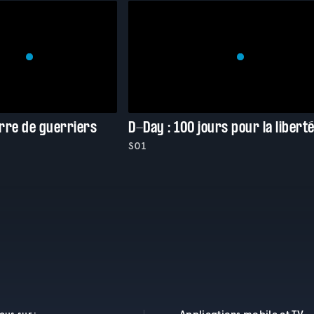
rre de guerriers
D-Day : 100 jours pour la libert
S01
Applications mobile et TV