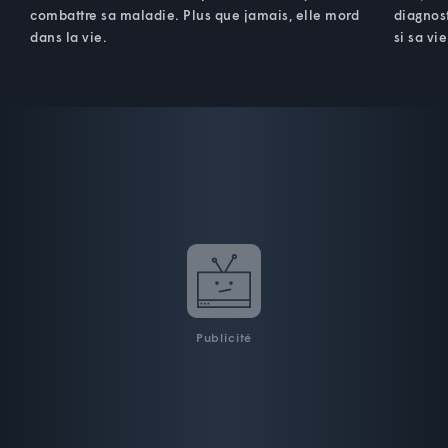
combattre sa maladie. Plus que jamais, elle mord
diagnost
dans la vie.
si sa vie
Publicité