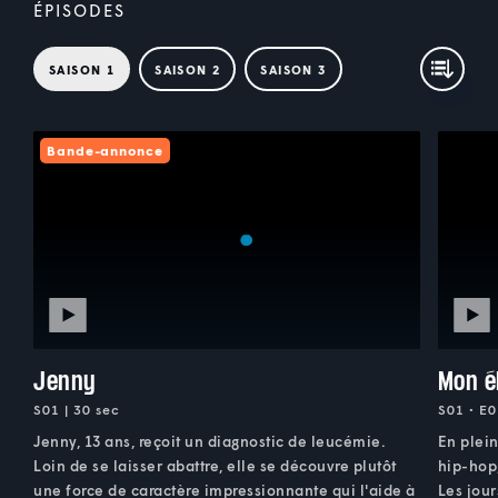
ÉPISODES
SAISON 1
SAISON 2
SAISON 3
Bande-annonce
Jenny
Mon é
S01 | 30 sec
S01 • E0
Jenny, 13 ans, reçoit un diagnostic de leucémie.
En plei
Loin de se laisser abattre, elle se découvre plutôt
hip-hop
une force de caractère impressionnante qui l'aide à
Les jour