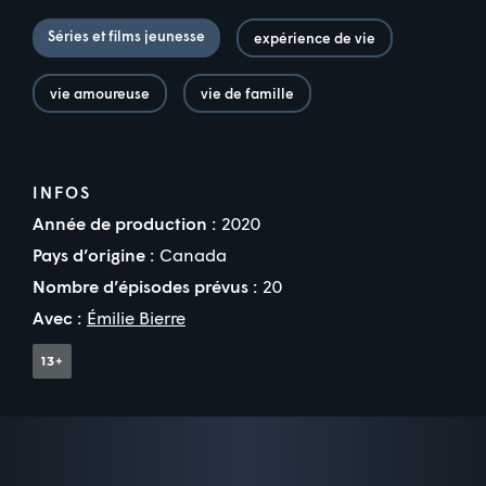
Séries et films jeunesse
expérience de vie
vie amoureuse
vie de famille
INFOS
Année de production :
2020
Pays d’origine :
Canada
Nombre d’épisodes prévus :
20
Avec :
Émilie Bierre