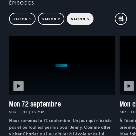
ÉPISODES
SAISON 1
SAISON 2
SAISON 3
Mon 72 septembre
Mon c
S03 • E01 | 13 min
S03 • E0
Nous sommes le 72 septembre. Un jour qui n'existe
À l'écol
pas et où tout est permis pour Jenny. Comme aller
orienteu
visiter Charles au lieu d'aller à l'école et de lui
idée fai