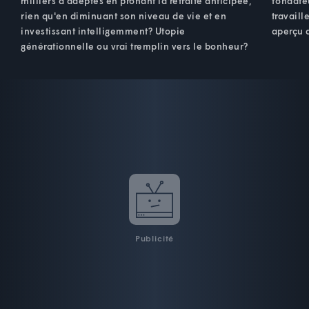
milliers d'adeptes en prônant la retraite anticipée,
fondateu
rien qu'en diminuant son niveau de vie et en
travaill
investissant intelligemment? Utopie
aperçu 
générationnelle ou vrai tremplin vers le bonheur?
Publicité