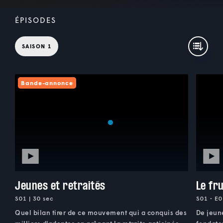
ÉPISODES
SAISON 1
Bande-annonce
Jeunes et retraités
Le fr
S01 | 30 sec
S01 • E0
Quel bilan tirer de ce mouvement qui a conquis des
De jeune