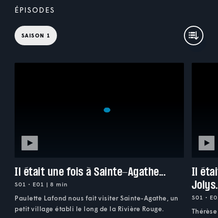
ÉPISODES
SAISON 1
Il était une fois à Sainte-Agathe...
Il éta
Jolys.
S01 • E01 | 8 min
S01 • E0
Paulette Lafond nous fait visiter Sainte-Agathe, un
petit village établi le long de la Rivière Rouge.
Thérèse