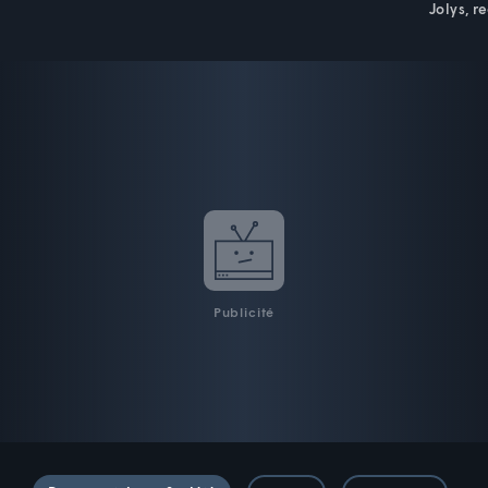
Jolys, r
Publicité