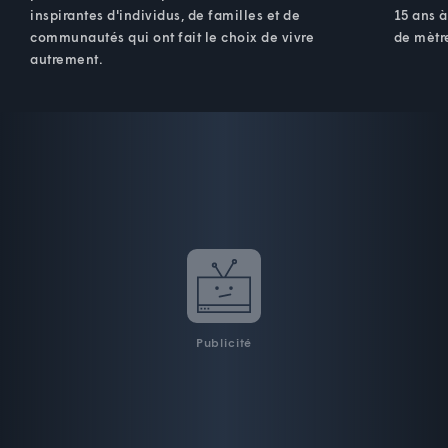
inspirantes d'individus, de familles et de
15 ans à
communautés qui ont fait le choix de vivre
de mètre
autrement.
Publicité