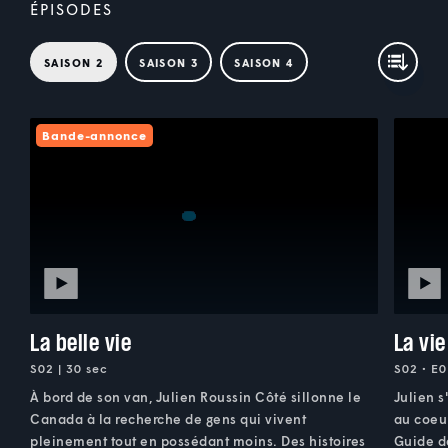
ÉPISODES
SAISON 2
SAISON 3
SAISON 4
Bande-annonce
La belle vie
La vi
S02 | 30 sec
S02 • E0
À bord de son van, Julien Roussin Côté sillonne le
Julien s
Canada à la recherche de gens qui vivent
au coeur
pleinement tout en possédant moins. Des histoires
Guide d