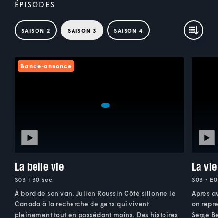
ÉPISODES
SAISON 2
SAISON 3
SAISON 4
Bande-annonce
La belle vie
La vi
S03 | 30 sec
S03 • E0
À bord de son van, Julien Roussin Côté sillonne le
Après a
Canada à la recherche de gens qui vivent
on repre
pleinement tout en possédant moins. Des histoires
Serge Be