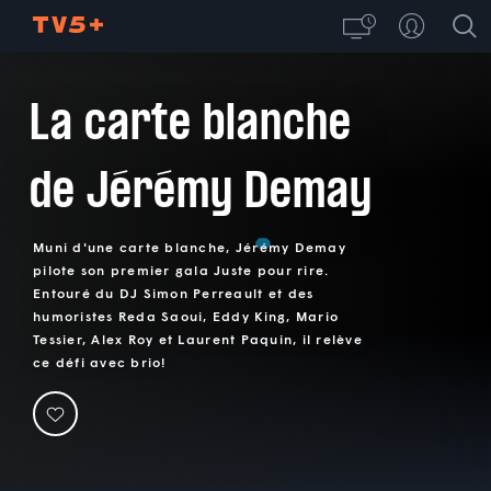
La carte blanche
de Jérémy Demay
Muni d'une carte blanche, Jérémy Demay
pilote son premier gala Juste pour rire.
Entouré du DJ Simon Perreault et des
humoristes Reda Saoui, Eddy King, Mario
Tessier, Alex Roy et Laurent Paquin, il relève
ce défi avec brio!