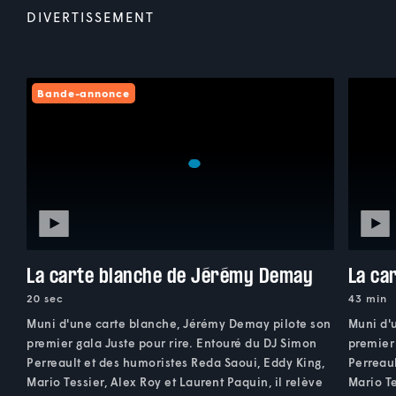
DIVERTISSEMENT
Bande-annonce
La carte blanche de Jérémy Demay
La ca
20 sec
43 min
Muni d'une carte blanche, Jérémy Demay pilote son
Muni d'
premier gala Juste pour rire. Entouré du DJ Simon
premier 
Perreault et des humoristes Reda Saoui, Eddy King,
Perreaul
Mario Tessier, Alex Roy et Laurent Paquin, il relève
Mario Te