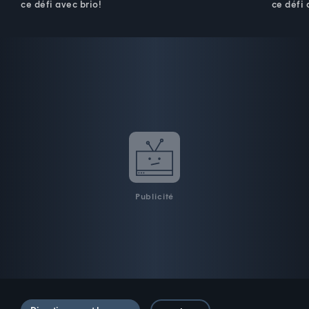
ce défi avec brio!
ce défi 
Publicité