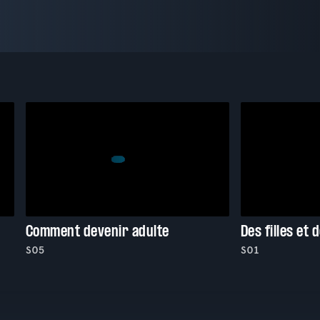
Comment devenir adulte
Des filles et 
S05
S01