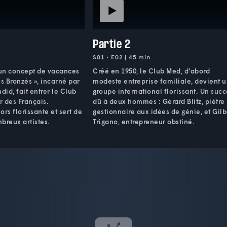
Partie 2
S01 • E02 | 45 min
 un concept de vacances
Créé en 1950, le Club Med, d'abord
Les Bronzés », incarné par
modeste entreprise familiale, devient 
did, fait entrer le Club
groupe international florissant. Un suc
 des Français.
dû à deux hommes : Gérard Blitz, piètre
lors florissante et sert de
gestionnaire aux idées de génie, et Gilb
breux artistes.
Trigano, entrepreneur obstiné.