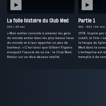
La folle histoire du Club Med
Partie 1
S01 | 30 sec
S01 • E01 | 44 min
« Mon métier consiste à amener les gens
1978. Inspiré par
du monde entier dans les plus beaux lieux
inédit, le film « 
du monde et à leur apporter un peu de
la troupe du Splen
bonheur. » C'est ainsi que Gilbert Trigano
Med dans le coeur
évoquait l'oeuvre de sa vie : le Club Med.
L'entreprise est a
Retour sur un rêve devenu réalité.
tremplin à de nom