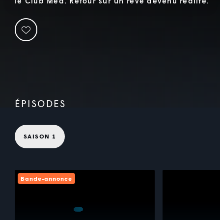
le Club Med. Retour sur un rêve devenu réalité.
ÉPISODES
SAISON 1
Bande-annonce