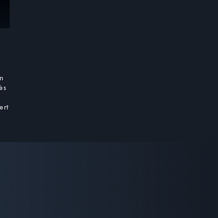
un
cès
ert