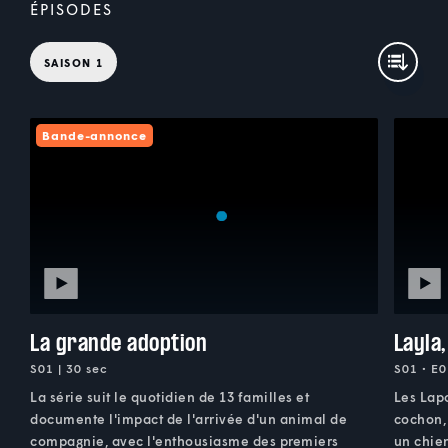
ÉPISODES
SAISON 1
Bande-annonce
La grande adoption
Layla
S01 | 30 sec
S01 • E0
La série suit le quotidien de 13 familles et
Les Lap
documente l'impact de l'arrivée d'un animal de
cochon, 
compagnie, avec l'enthousiasme des premiers
un chien