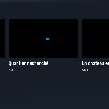
Quartier recherché
Un château e
S01
S01