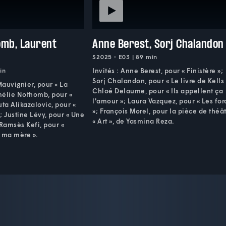
omb, Laurent
Anne Berest, Sorj Chalandon
S2025 • E03 | 89 min
in
Invités : Anne Berest, pour « Finistère »;
Sorj Chalandon, pour « Le livre de Kells 
Mauvignier, pour « La
Chloé Delaume, pour « Ils appellent ça
mélie Nothomb, pour «
l'amour »; Laura Vazquez, pour « Les for
uta Alikazalovic, pour «
»; François Morel, pour la pièce de théâ
; Justine Lévy, pour « Une
« Art », de Yasmina Reza.
 Ramsès Kefi, pour «
 ma mère ».