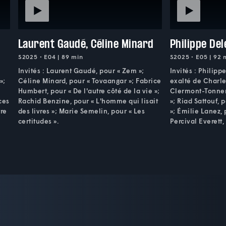
Laurent Gaudé, Céline Minard
Philippe Del
S2025 • E04 | 89 min
S2025 • E05 | 92 
Invités : Laurent Gaudé, pour « Zem »;
Invités : Philipp
»;
Céline Minard, pour « Tovaangar »; Fabrice
exalté de Charle
Humbert, pour « De l'autre côté de la vie »;
Clermont-Tonnerr
ces
Rachid Benzine, pour « L'homme qui lisait
»; Riad Sattouf,
tre
des livres »; Marie Semelin, pour « Les
»; Émilie Lanez, 
certitudes ».
Percival Everett,