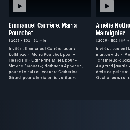
Emmanuel Carrère, Maria
Amélie Noth
Pourchet
Mauvignier
S2025 • E01 | 91 min
S2025 • E02 | 89 m
Invités : Emmanuel Carrère, pour «
Invités : Laurent 
Kolkhoze »; Maria Pourchet, pour «
maison vide »; A
Tressaillir » Catherine Millet, pour «
Tant mieux »; Jak
Simone Émonet »; Nathacha Appanah,
Au grand jamais »
pour « La nuit au coeur »; Catherine
drôle de peine »;
Girard, pour « In violentia veritas ».
Quatre jours sans