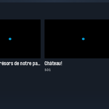
J'ai les clés : trésors de notre patrimoine
Château!
S01