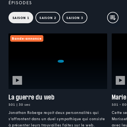
ÉPISODES
SAISON 1
SAISON 2
SAISON 3
Bande-annonce
La guerre du web
Marie
S01 | 30 sec
S01 • E0
Jonathan Roberge reçoit deux personnalités qui
Cette se
s'affrontent dans un duel sympathique qui consiste
Morisset
à présenter leurs trouvailles faites sur le web.
avec leu