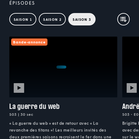
ÉPISODES
SAISON 1
SAISON 2
SAISON 3
Bande-annonce
La guerre du web
André 
S03 | 30 sec
S03 • E0
« La guerre du web » est de retour avec « La
Brigitte
revanche des titans »! Les meilleurs invités des
avec de
deux premières saisons recroisent le fer dans une
sur le w