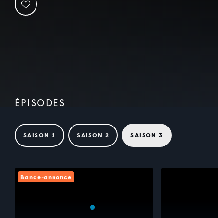
ÉPISODES
SAISON 1
SAISON 2
SAISON 3
Bande-annonce