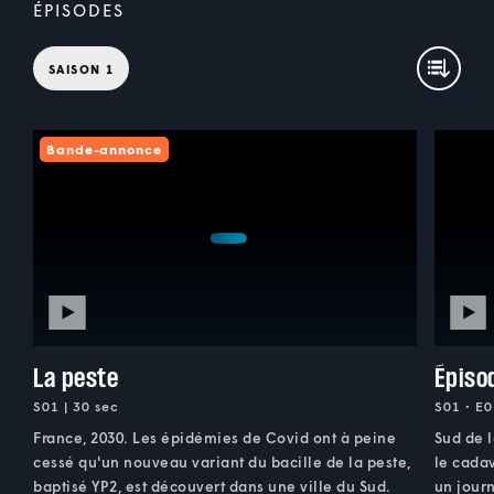
ÉPISODES
SAISON 1
Bande-annonce
La peste
Épiso
S01 | 30 sec
S01 • E0
France, 2030. Les épidémies de Covid ont à peine
Sud de l
cessé qu'un nouveau variant du bacille de la peste,
le cadav
baptisé YP2, est découvert dans une ville du Sud.
un journ