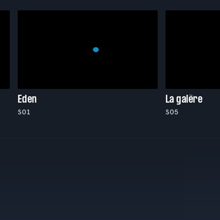
Eden
La galère
S01
S05