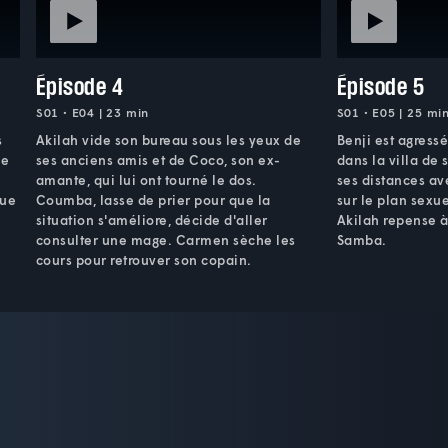
Épisode 4
Épisode 5
S01 • E04 | 23 min
S01 • E05 | 25 mi
s
Akilah vide son bureau sous les yeux de
Benji est agress
ne
ses anciens amis et de Coco, son ex-
dans la villa de
amante, qui lui ont tourné le dos.
ses distances a
que
Coumba, lasse de prier pour que la
sur le plan sexu
situation s'améliore, décide d'aller
Akilah repense à 
consulter une mage. Carmen sèche les
Samba.
cours pour retrouver son copain.