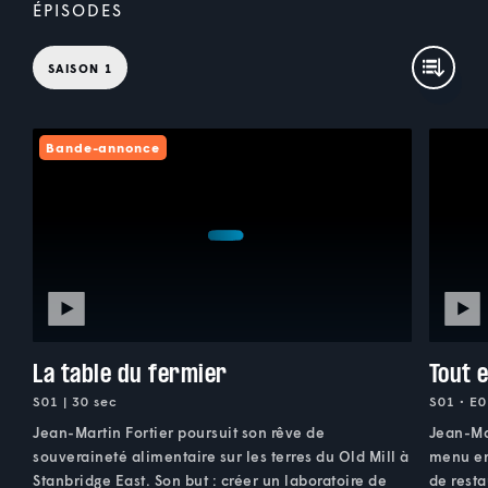
ÉPISODES
SAISON 1
Bande-annonce
La table du fermier
Tout e
S01 | 30 sec
S01 • E0
Jean-Martin Fortier poursuit son rêve de
Jean-Ma
souveraineté alimentaire sur les terres du Old Mill à
menu ent
Stanbridge East. Son but : créer un laboratoire de
de resta