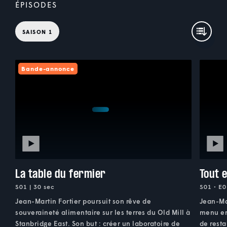
ÉPISODES
SAISON 1
Bande-annonce
La table du fermier
Tout e
S01 | 30 sec
S01 • E0
Jean-Martin Fortier poursuit son rêve de
Jean-Ma
souveraineté alimentaire sur les terres du Old Mill à
menu ent
Stanbridge East. Son but : créer un laboratoire de
de resta