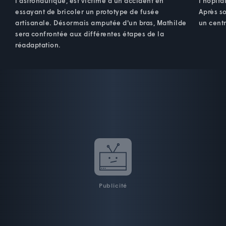
l'astronautique, est victime d'un accident en
l'hôpita
essayant de bricoler un prototype de fusée
Après so
artisanale. Désormais amputée d'un bras, Mathilde
un cent
sera confrontée aux différentes étapes de la
réadaptation.
Publicité