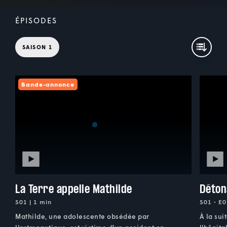
ÉPISODES
SAISON 1
Bande-annonce
La Terre appelle Mathilde
Déton
S01 | 1 min
S01 • E0
Mathilde, une adolescente obsédée par
À la sui