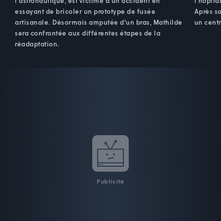
l'astronautique, est victime d'un accident en
l'hôpita
essayant de bricoler un prototype de fusée
Après so
artisanale. Désormais amputée d'un bras, Mathilde
un cent
sera confrontée aux différentes étapes de la
réadaptation.
Publicité