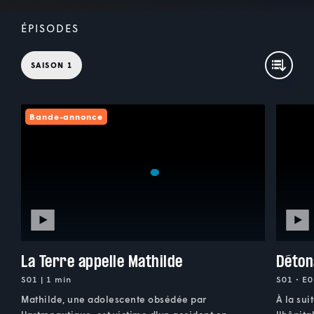
ÉPISODES
SAISON 1
Bande-annonce
La Terre appelle Mathilde
Déton
S01 | 1 min
S01 • E0
Mathilde, une adolescente obsédée par
À la sui