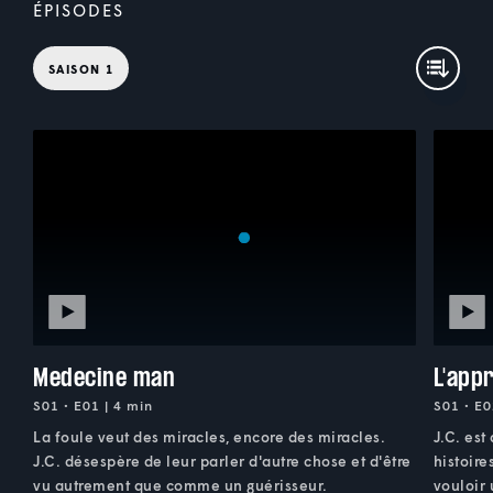
ÉPISODES
SAISON 1
Medecine man
L'app
S01 • E01 | 4 min
S01 • E0
La foule veut des miracles, encore des miracles.
J.C. est
J.C. désespère de leur parler d'autre chose et d'être
histoire
vu autrement que comme un guérisseur.
vouloir 