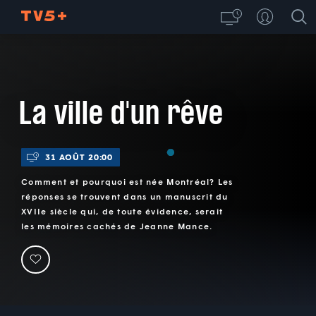
La ville d'un rêve
31 AOÛT 20:00
Comment et pourquoi est née Montréal? Les
réponses se trouvent dans un manuscrit du
XVIIe siècle qui, de toute évidence, serait
les mémoires cachés de Jeanne Mance.